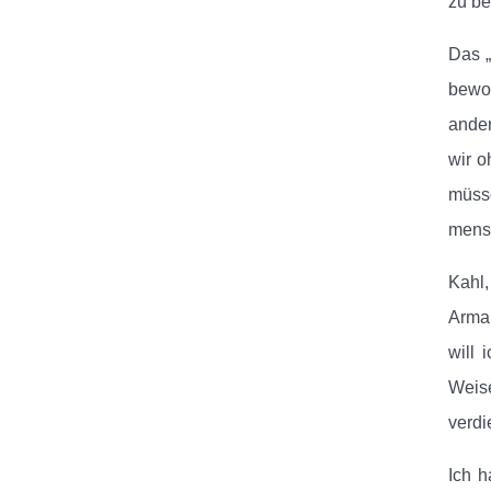
zu be
Das „
bewoh
ander
wir o
müsse
mens
Kahl,
Arman
will 
Weise
verdi
Ich h