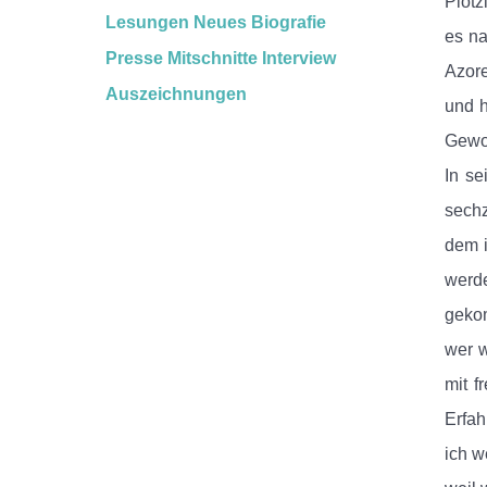
Plötz
Lesungen
Neues
Biografie
es na
Presse
Mitschnitte
Interview
Azore
Auszeichnungen
und h
Gewog
In se
sechz
dem i
werde
geko
wer w
mit f
Erfah
ich w