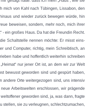
 mir gesagt hatte: dass ich mein „Haus“, wie sie
ich mich von Kahl nach Tübingen, Lissabon, den
r hinaus und wieder zurück bewegen würde, hin
Treue beweisen, sondern, mehr noch, mich ihrer
“ - ein großes Haus. Da hat die Freundin Recht.
die Schaltstelle nennen möchte: Er misst eins-
er und Computer, richtig, mein Schreibtisch, an
ieben habe und hoffentlich weiterhin schreiben
Heimat“ nur jener Ort ist, an dem wir zur Welt
st bewusst geworden sind und gespürt haben,
n andere Orte weitergezogen sind, uns intensiv
 neue Arbeitswelten erschlossen, wir prägende
, weltoffener geworden sind, ja, was dann, fragte
zu stellen, sie zu verleugnen, schlechtzumachen,