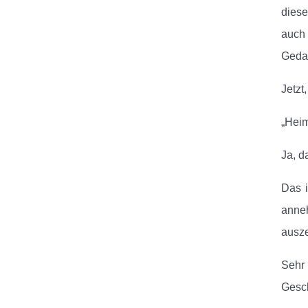
diese
auch 
Gedan
Jetzt
„Heim
Ja, d
Das i
anne
ausze
Sehr
Gesch