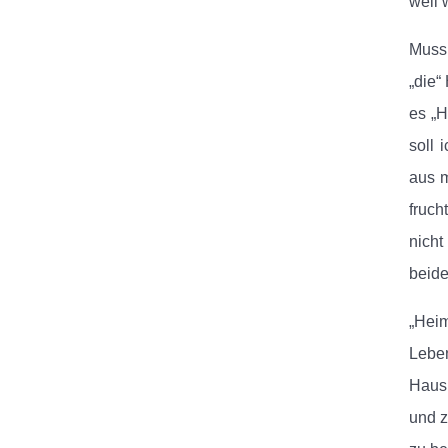
weil 
Muss 
„die“
es „H
soll 
aus m
fruch
nicht
beide
„Heim
Leben
Haus,
und z