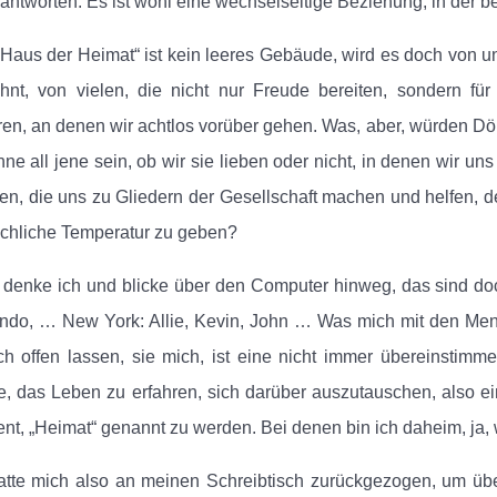
antworten. Es ist wohl eine wechselseitige Beziehung, in der 
Haus der Heimat“ ist kein leeres Gebäude, wird es doch von 
nt, von vielen, die nicht nur Freude bereiten, sondern fü
en, an denen wir achtlos vorüber gehen. Was, aber, würden Dör
hne all jene sein, ob wir sie lieben oder nicht, in denen wir u
n, die uns zu Gliedern der Gesellschaft machen und helfen, de
chliche Temperatur zu geben?
 denke ich und blicke über den Computer hinweg, das sind do
do, … New York: Allie, Kevin, John … Was mich mit den Mens
ich offen lassen, sie mich, ist eine nicht immer übereinsti
, das Leben zu erfahren, sich darüber auszutauschen, also e
ent, „Heimat“ genannt zu werden. Bei denen bin ich daheim, ja
atte mich also an meinen Schreibtisch zurückgezogen, um üb