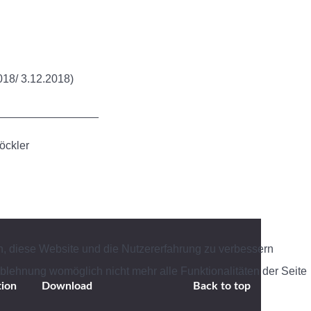
018/ 3.12.2018)
________________
öckler
en, diese Website und die Nutzererfahrung zu verbessern
Ablehnung womöglich nicht mehr alle Funktionalitäten der Seite
ion
Download
Back to top