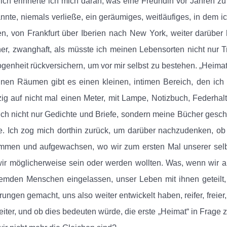
lich erinnerte ich mich daran, was eine Freundin vor Jahren zu
nnte, niemals verließe, ein geräumiges, weitläufiges, in dem 
n, von Frankfurt über Iberien nach New York, weiter darübe
er, zwanghaft, als müsste ich meinen Lebensorten nicht nur 
enheit rückversichern, um vor mir selbst zu bestehen. „Heimat
inen Räumen gibt es einen kleinen, intimen Bereich, den ich 
ig auf nicht mal einen Meter, mit Lampe, Notizbuch, Federhalt
ch nicht nur Gedichte und Briefe, sondern meine Bücher geschr
. Ich zog mich dorthin zurück, um darüber nachzudenken, ob „
mmen und aufgewachsen, wo wir zum ersten Mal unserer selb
ir möglicherweise sein oder werden wollten. Was, wenn wir a
remden Menschen eingelassen, unser Leben mit ihnen geteilt,
rungen gemacht, uns also weiter entwickelt haben, reifer, freier
eiter, und ob dies bedeuten würde, die erste „Heimat“ in Frage 