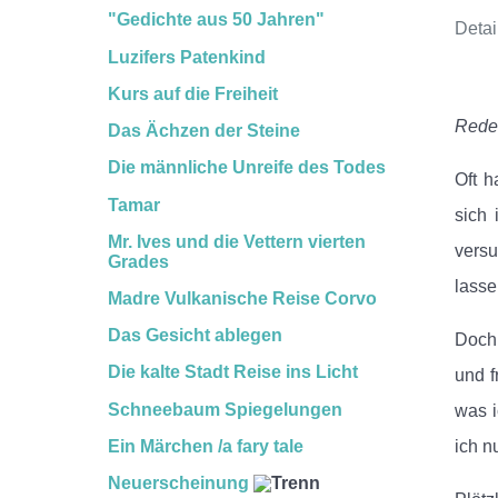
"Gedichte aus 50 Jahren"
Detai
Luzifers Patenkind
Kurs auf die Freiheit
Rede 
Das Ächzen der Steine
Die männliche Unreife des Todes
Oft h
Tamar
sich 
Mr. Ives und die Vettern vierten
vers
Grades
lasse
Madre
Vulkanische Reise
Corvo
Das Gesicht ablegen
Doch 
Die kalte Stadt
Reise ins Licht
und f
Schneebaum
Spiegelungen
was i
ich n
Ein Märchen /a fary tale
Neuerscheinung