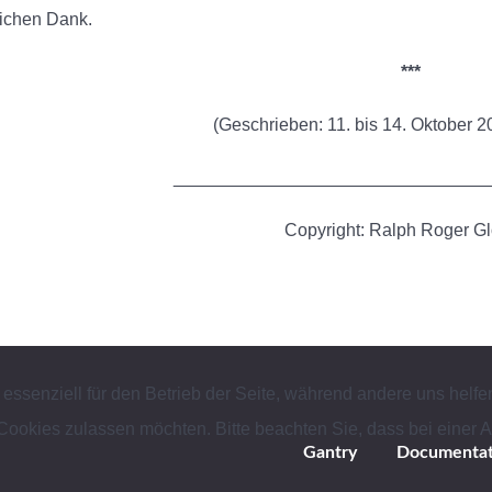
ichen Dank.
***
(Geschrieben: 11. bis 14. Oktober 2
________________________________
Copyright: Ralph Roger Gl
 essenziell für den Betrieb der Seite, während andere uns helf
 Cookies zulassen möchten. Bitte beachten Sie, dass bei einer 
Gantry
Documentat