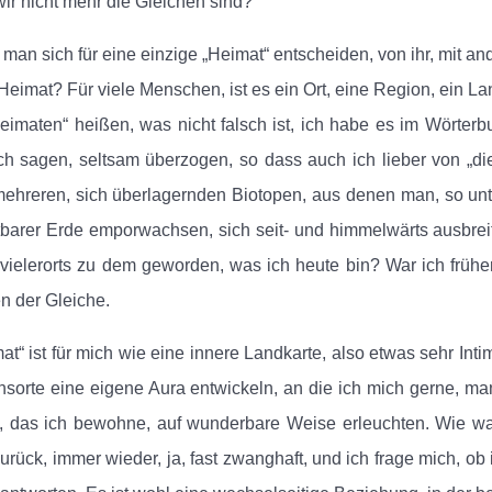
wir nicht mehr die Gleichen sind?
man sich für eine einzige „Heimat“ entscheiden, von ihr, mit a
 Heimat? Für viele Menschen, ist es ein Ort, eine Region, ein L
eimaten“ heißen, was nicht falsch ist, ich habe es im Wörterb
ich sagen, seltsam überzogen, so dass auch ich lieber von „di
ehreren, sich überlagernden Biotopen, aus denen man, so unt
tbarer Erde emporwachsen, sich seit- und himmelwärts ausbre
 vielerorts zu dem geworden, was ich heute bin? War ich früher
n der Gleiche.
at“ ist für mich wie eine innere Landkarte, also etwas sehr In
sorte eine eigene Aura entwickeln, an die ich mich gerne, man
 das ich bewohne, auf wunderbare Weise erleuchten. Wie war
urück, immer wieder, ja, fast zwanghaft, und ich frage mich, ob