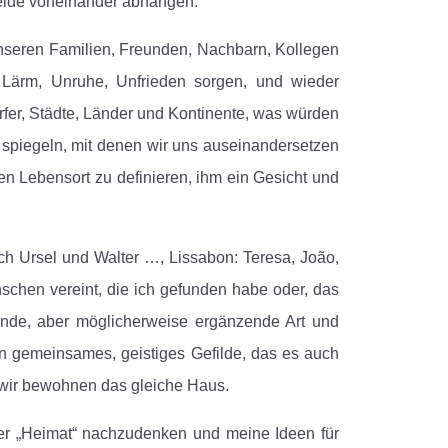
beide voneinander abhängen.
unseren Familien, Freunden, Nachbarn, Kollegen
r Lärm, Unruhe, Unfrieden sorgen, und wieder
fer, Städte, Länder und Kontinente, was würden
ns spiegeln, mit denen wir uns auseinandersetzen
n Lebensort zu definieren, ihm ein Gesicht und
ch Ursel und Walter …, Lissabon: Teresa, João,
chen vereint, die ich gefunden habe oder, das
mmende, aber möglicherweise ergänzende Art und
in gemeinsames, geistiges Gefilde, das es auch
, wir bewohnen das gleiche Haus.
er „Heimat“ nachzudenken und meine Ideen für