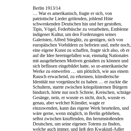
Berlin 1913/14
… War es amerikanisch, fragte er sich, von
patriotische Lieder grölenden, johlend Hüte
schwenkenden Deutschen hin und her gestoßen,
Tipis, Vögel, Federbüsche zu verarbeiten, Embleme
indigener Kultur, um den Forderungen seines
Galeristen, Alfred Stieglitz, zu genügen, sich von
europäischen Vorbildern zu befreien und, mehr noch,
eine eigene Kunst zu schaffen, fragte sich also, ob er
auf die Idee hereingefallen war, einmalig Nationales
mit ausgeliehenen Motiven gestalten zu können und
sich beflissen eingebildet hatte, so ur-amerikanische
Werke zu entwerfen … um plötzlich, wie aus einem
Rausch erwachend, zu erkennen, künstlerische
Identität nur vorgetäuscht zu haben … er zuckte die
Schultern, starrte zwischen kriegslüsternen Bürgern
hindurch, hörte nur noch Schreie, Kreischen, schräge
Gesänge, nein, er wusste es nicht, doch, wusste es
genau, aber welcher Künstler, wagte er
einzuwenden, kann das eigene Werk beurteilen, und
wäre gerne, wenn möglich, in Berlin geblieben,
selbst zwischen knuffenden, ihn herumstoßenden
Deutschen, um seine eigenen Totems zu finden,
welche auch immer, und ließ den Kwakiutl-Adler