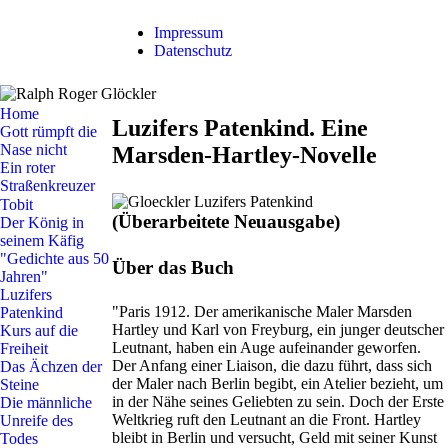
Impressum
Datenschutz
Home
Luzifers Patenkind. Eine
Gott rümpft die
Nase nicht
Marsden-Hartley-Novelle
Ein roter
Straßenkreuzer
Tobit
(Überarbeitete Neuausgabe)
Der König in
seinem Käfig
"Gedichte aus 50
Über das Buch
Jahren"
Luzifers
"Paris 1912. Der amerikanische Maler Marsden
Patenkind
Hartley und Karl von Freyburg, ein junger deutscher
Kurs auf die
Leutnant, haben ein Auge aufeinander geworfen.
Freiheit
Der Anfang einer Liaison, die dazu führt, dass sich
Das Ächzen der
der Maler nach Berlin begibt, ein Atelier bezieht, um
Steine
in der Nähe seines Geliebten zu sein. Doch der Erste
Die männliche
Weltkrieg ruft den Leutnant an die Front. Hartley
Unreife des
bleibt in Berlin und versucht, Geld mit seiner Kunst
Todes