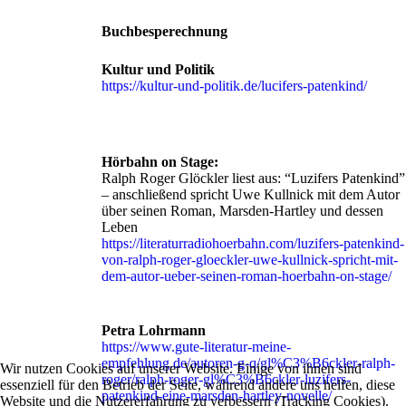
Buchbesperechnung
Kultur und Politik
https://kultur-und-politik.de/lucifers-patenkind/
Hörbahn on Stage:
Ralph Roger Glöckler liest aus: “Luzifers Patenkind”
– anschließend spricht Uwe Kullnick mit dem Autor
über seinen Roman, Marsden-Hartley und dessen
Leben
https://literaturradiohoerbahn.com/luzifers-patenkind-
von-ralph-roger-gloeckler-uwe-kullnick-spricht-mit-
dem-autor-ueber-seinen-roman-hoerbahn-on-stage/
Petra Lohrmann
https://www.gute-literatur-meine-
empfehlung.de/autoren-g-q/gl%C3%B6ckler-ralph-
Wir nutzen Cookies auf unserer Website. Einige von ihnen sind
roger/ralph-roger-gl%C3%B6ckler-luzifers-
essenziell für den Betrieb der Seite, während andere uns helfen, diese
patenkind-eine-marsden-hartley-novelle/
Website und die Nutzererfahrung zu verbessern (Tracking Cookies).