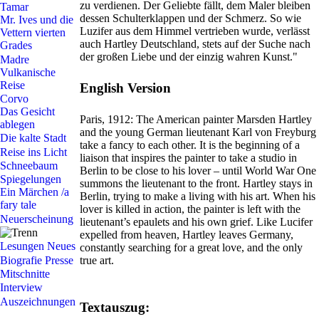
zu verdienen. Der Geliebte fällt, dem Maler bleiben
Tamar
dessen Schulterklappen und der Schmerz. So wie
Mr. Ives und die
Luzifer aus dem Himmel vertrieben wurde, verlässt
Vettern vierten
auch Hartley Deutschland, stets auf der Suche nach
Grades
der großen Liebe und der einzig wahren Kunst."
Madre
Vulkanische
Reise
English Version
Corvo
Das Gesicht
Paris, 1912: The American painter Marsden Hartley
ablegen
and the young German lieutenant Karl von Freyburg
Die kalte Stadt
take a fancy to each other. It is the beginning of a
Reise ins Licht
liaison that inspires the painter to take a studio in
Schneebaum
Berlin to be close to his lover – until World War One
Spiegelungen
summons the lieutenant to the front. Hartley stays in
Ein Märchen /a
Berlin, trying to make a living with his art. When his
fary tale
lover is killed in action, the painter is left with the
Neuerscheinung
lieutenant’s epaulets and his own grief. Like Lucifer
expelled from heaven, Hartley leaves Germany,
Lesungen
Neues
constantly searching for a great love, and the only
Biografie
Presse
true art.
Mitschnitte
Interview
Auszeichnungen
Textauszug: